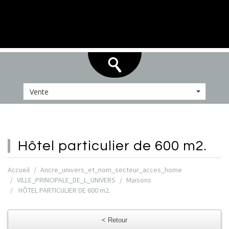
Vente
hôtel particulier
de 600 m2.
Accueil
Ancre_univers_et_nom_secteur_acces_home
VILLE_PRINCIPALE_DE_L_UNIVERS
Maisons
HÔTEL PARTICULIER DE 600 m2.
< Retour