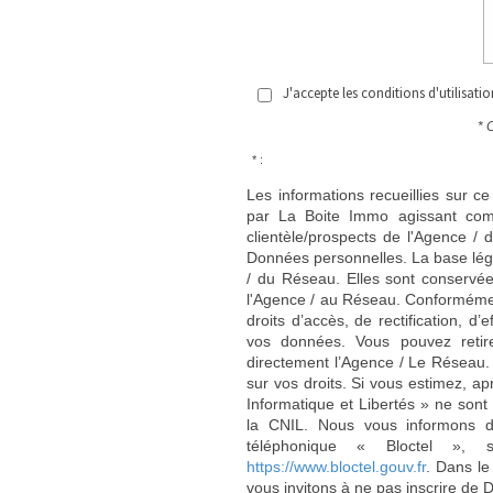
J'accepte les conditions d'utilisati
* 
* :
Les informations recueillies sur ce
par La Boite Immo agissant comm
clientèle/prospects de l'Agence 
Données personnelles. La base légal
/ du Réseau. Elles sont conservé
l'Agence / au Réseau. Conformément
droits d’accès, de rectification, d’
vos données. Vous pouvez retir
directement l’Agence / Le Réseau.
sur vos droits. Si vous estimez, ap
Informatique et Libertés » ne son
la CNIL. Nous vous informons de
téléphonique « Bloctel », 
https://www.bloctel.gouv.fr
. Dans le
vous invitons à ne pas inscrire de 