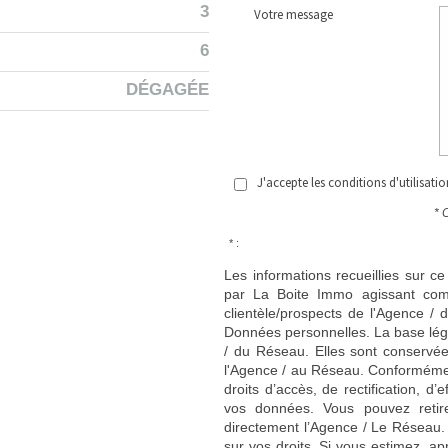
3
Votre message
6
DÉGAGÉE
J'accepte les conditions d'utilisati
* 
* :
Les informations recueillies sur ce
par La Boite Immo agissant comm
clientèle/prospects de l'Agence 
Données personnelles. La base légal
/ du Réseau. Elles sont conservé
l'Agence / au Réseau. Conformément
droits d’accès, de rectification, d’
vos données. Vous pouvez retir
directement l’Agence / Le Réseau.
sur vos droits. Si vous estimez, ap