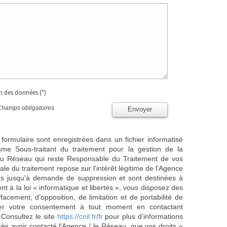
on des données (*)
Champs obligatoires
Envoyer
 formulaire sont enregistrées dans un fichier informatisé
e Sous-traitant du traitement pour la gestion de la
/ du Réseau qui reste Responsable du Traitement de vos
e du traitement repose sur l'intérêt légitime de l'Agence
es jusqu'à demande de suppression et sont destinées à
 à la loi « informatique et libertés », vous disposez des
effacement, d’opposition, de limitation et de portabilité de
er votre consentement à tout moment en contactant
 Consultez le site
https://cnil.fr/fr
pour plus d’informations
rès avoir contacté l'Agence / le Réseau, que vos droits «